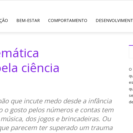
ÇÃO
BEM-ESTAR
COMPORTAMENTO
DESENVOLVIMENT
emática
la ciência
O 
qu
es
qu
se
ão que incute medo desde a infância
de
do o gosto pelos números e contas tem
 música, dos jogos e brincadeiras. Ou
que parecem ter superado um trauma