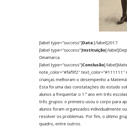
[label type=”success”]
Data
[/label]2017
[label type=”success”]
Instituição
[/label]De
Dinamarca.
[label type=”success”]
Conclusão
[/label]Ma
note_color=”#faf9f2″ text_color=”#111111″ r
crianças melhoram o desempenho a Matemáti
Esta foi uma das constatações do estudo so
alunos a frequentar o 1.º ano em três escola
três grupos: o primeiro usou o corpo para ap
alunos foram organizados individualmente o
resolver os problemas. Por fim, o último grup
quadro, entre outros.