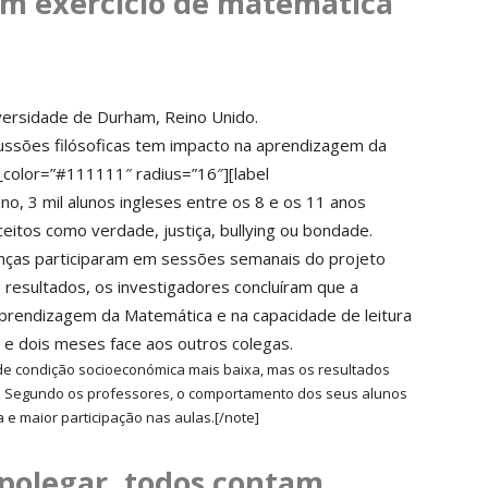
um exercício de matemática
iversidade de Durham, Reino Unido.
cussões filósoficas tem impacto na aprendizagem da
_color=”#111111″ radius=”16″][label
no, 3 mil alunos ingleses entre os 8 e os 11 anos
eitos como verdade, justiça, bullying ou bondade.
ianças participaram em sessões semanais do projeto
os resultados, os investigadores concluíram que a
 aprendizagem da Matemática e na capacidade de leitura
 e dois meses face aos outros colegas.
s de condição socioeconómica mais baixa, mas os resultados
. Segundo os professores, o comportamento dos seus alunos
e maior participação nas aulas.[/note]
polegar, todos contam