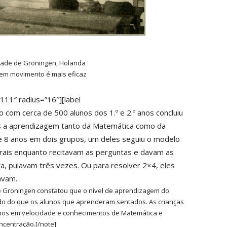
idade de Groningen, Holanda
 em movimento é mais eficaz
111″ radius=”16″][label
ão com cerca de 500 alunos dos 1.º e 2.º anos concluiu
mais a aprendizagem tanto da Matemática como da
7 e 8 anos em dois grupos, um deles seguiu o modelo
orais enquanto recitavam as perguntas e davam as
a, pulavam três vezes. Ou para resolver 2×4, eles
avam.
e Groningen constatou que o nível de aprendizagem do
do do que os alunos que aprenderam sentados. As crianças
os em velocidade e conhecimentos de Matemática e
ncentração.[/note]