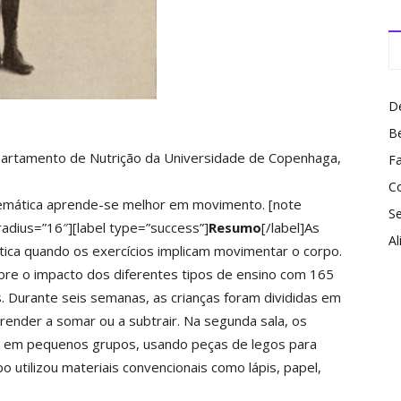
De
B
partamento de Nutrição da Universidade de Copenhaga,
Fa
C
temática aprende-se melhor em movimento.
[note
S
adius=”16″][label type=”success”]
Resumo
[/label]As
A
ca quando os exercícios implicam movimentar o corpo.
bre o impacto dos diferentes tipos de ensino com 165
s. Durante seis semanas, as crianças foram divididas em
render a somar ou a subtrair. Na segunda sala, os
u em pequenos grupos, usando peças de legos para
o utilizou materiais convencionais como lápis, papel,