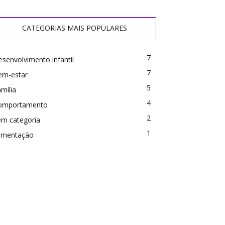
CATEGORIAS MAIS POPULARES
7
senvolvimento infantil
7
em-estar
5
mília
4
omportamento
2
em categoria
1
limentação