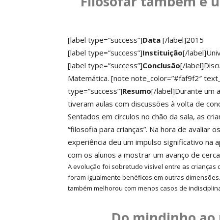
Filosofar também é 
[label type=”success”]
Data
[/label]2015
[label type=”success”]
Instituição
[/label]Un
[label type=”success”]
Conclusão
[/label]Dis
Matemática.
[note note_color=”#faf9f2″ text
type=”success”]
Resumo
[/label]Durante um a
tiveram aulas com discussões à volta de conc
Sentados em círculos no chão da sala, as cr
“filosofia para crianças”. Na hora de avaliar 
experiência deu um impulso significativo na
com os alunos a mostrar um avanço de cerca
A evolução foi sobretudo visível entre as criança
foram igualmente benéficos em outras dimensões
também melhorou com menos casos de indisciplina 
Do mindinho ao 