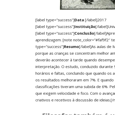
[label type=”success”]
Data
[/label]2017
[label type=”success”]
Instituição
[/label]Un
[label type=”success”]
Conclusão
[/label]Apr
aprendizagem.
[note note_color=”#faf9f2″ te
type=”success”]
Resumo
[/label]As aulas de
porque as crianças se concentram melhor ant
deverão acontecer à tarde quando desempen
interpretação. O estudo, conduzido durante 9
horários e faltas, concluindo que quando os
os resultados melhoraram em 7%. E quando a
classificações tiveram uma subida de 6%. Pel
que exigem velocidade e foco. Com o avançar 
criativos e recetivos à discussão de ideias.[/