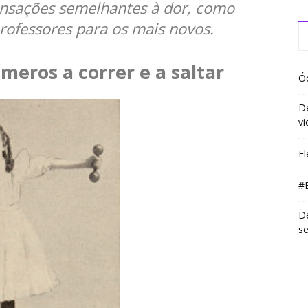
ensações semelhantes à dor, como
professores para os mais novos.
meros a correr e a saltar
Óc
De
vi
El
#
De
s