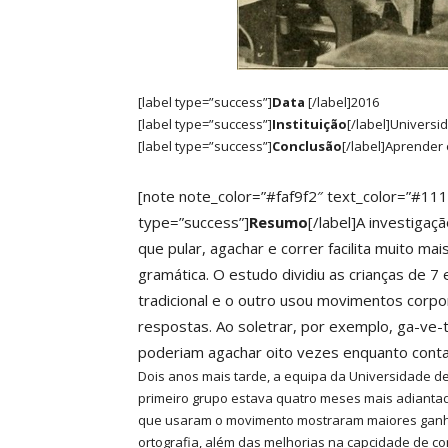
[label type=”success”]
Data
[/label]2016
[label type=”success”]
Instituição
[/label]Univers
[label type=”success”]
Conclusão
[/label]Aprender
[note note_color=”#faf9f2″ text_color=”#111
type=”success”]
Resumo
[/label]A investigaç
que pular, agachar e correr facilita muito 
gramática. O estudo dividiu as crianças de 
tradicional e o outro usou movimentos corp
respostas. Ao soletrar, por exemplo, ga-ve-t
poderiam agachar oito vezes enquanto cont
Dois anos mais tarde, a equipa da Universidade d
primeiro grupo estava quatro meses mais adianta
que usaram o movimento mostraram maiores ganh
ortografia, além das melhorias na capcidade de co