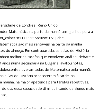
iversidade de Londres, Reino Unido.
ender Matemática na parte da manhã tem ganhos para a
xt_color=”#111111″ radius=”16″][label
 Matemática são mais rentáveis na parte da manhã
es do almoço. Em contrapartida, as aulas de História
ham melhor as tarefas que envolvem análise, debate e
 anos numa secundária na Bulgária, avaliou notas,
 adolescentes tiveram aulas de Matemática pela manhã,
s aulas de História aconteceram à tarde, as
a manhã, há maior apetência para tarefas repetitivas,
do dia, essa capacidade diminui, ficando os alunos mais
note]