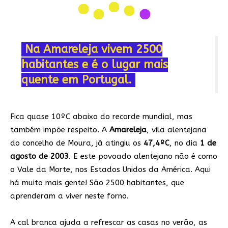
Na Amareleja vivem 2500
habitantes e é o lugar mais
quente em Portugal.
Fica quase 10ºC abaixo do recorde mundial, mas
também impõe respeito. A
Amareleja
, vila alentejana
do concelho de Moura, já atingiu os
47,4ºC
, no dia
1 de
agosto de 2003
. E este povoado alentejano não é como
o Vale da Morte, nos Estados Unidos da América. Aqui
há muito mais gente! São 2500 habitantes, que
aprenderam a viver neste forno.
A cal branca ajuda a refrescar as casas no verão, as