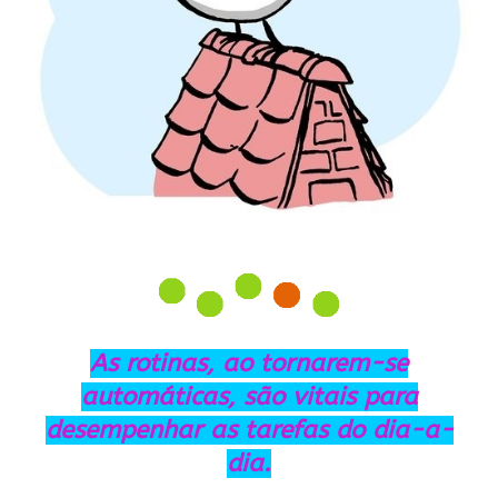
As rotinas, ao tornarem-se
automáticas, são vitais para
desempenhar as tarefas do dia-a-
dia.