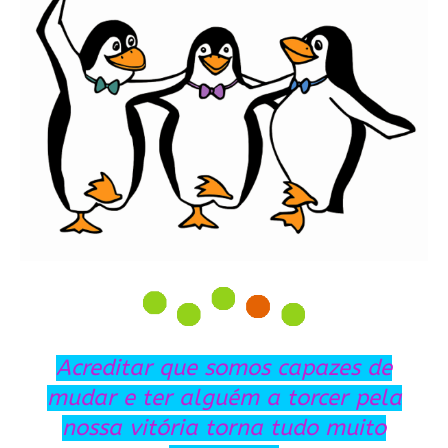
Acreditar que somos capazes de
mudar e ter alguém a torcer pela
nossa vitória torna tudo muito