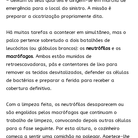
– deixam os seus quartéis e dirigem-se em marcha de
emergência para o local do sinistro. A missão é
preparar a cicatrização propriamente dita.
Há muitas tarefas a acontecer em simultâneo, mas o
palco pertence sobretudo a dois batalhões de
leucócitos (ou glóbulos brancos): os
neutrófilos
e os
macrófagos
. Ambos estão munidos de
retroescavadoras, pás e contentores de lixo para
remover os tecidos desvitalizados, defender as células
de bactérias e preparar a ferida para receber a
cobertura definitiva.
Com a limpeza feita, os neutrófilos desaparecem ou
são engolidos pelos macrófagos que continuam o
trabalho de limpeza, convocando depois outras células
para a fase seguinte. Por esta altura, o cozinheiro
começa a sentir uma comichão no polegar. Apetece-lhe