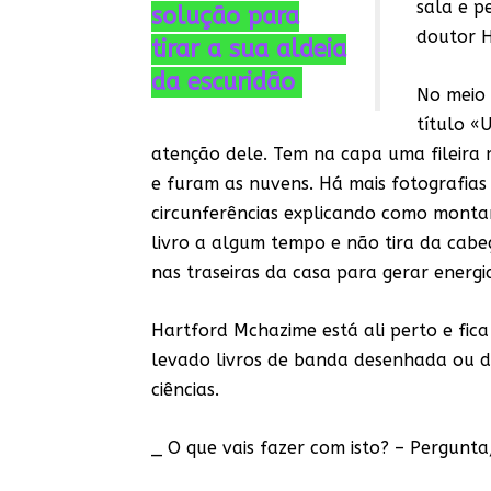
sala e p
solução para
doutor 
tirar a sua aldeia
da escuridão
No meio 
título «
atenção dele. Tem na capa uma fileira
e furam as nuvens. Há mais fotografias
circunferências explicando como monta
livro a algum tempo e não tira da cabe
nas traseiras da casa para gerar energi
Hartford Mchazime está ali perto e fica
levado livros de banda desenhada ou 
ciências.
_ O que vais fazer com isto? – Pergunt