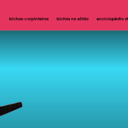
bichos-carpinteiros
bichos no sótão
enciclopédia d