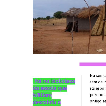
Na seman
Foi na biblioteca
tem de i
da escola que
sai esba
William
para um 
antiga e
descobriu a