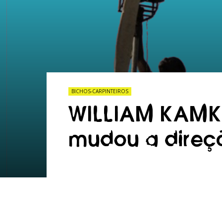
BICHOS-CARPINTEIROS
WILLIAM KAMKW
mudou a direç
6 de Maio, 2019
223
0