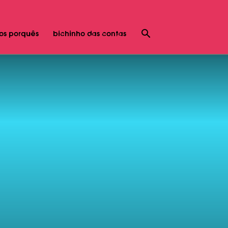
os porquês
bichinho das contas