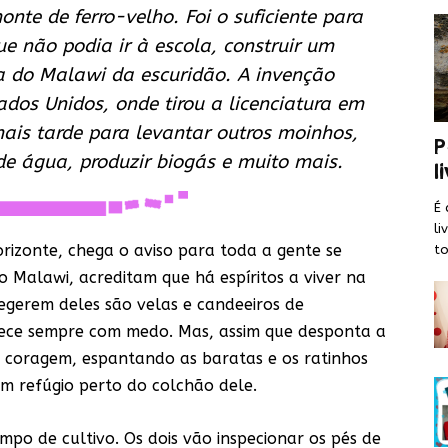
nte de ferro-velho. Foi o suficiente para
não podia ir à escola, construir um
a do Malawi da escuridão. A invenção
os Unidos, onde tirou a licenciatura em
ais tarde para levantar outros moinhos,
P
de água, produzir biogás e muito mais.
l
É 
li
orizonte, chega o aviso para toda a gente se
to
o Malawi, acreditam que há espíritos a viver na
egerem deles são velas e candeeiros de
ce sempre com medo. Mas, assim que desponta a
de coragem, espantando as baratas e os ratinhos
m refúgio perto do colchão dele.
ampo de cultivo. Os dois vão inspecionar os pés de