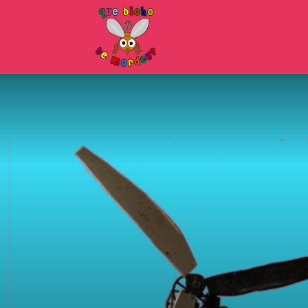
que
bicho
te
mordeu