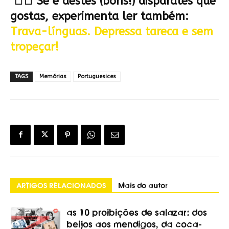
Se é destes (bons!) disparates que
gostas, experimenta ler também:
Trava-línguas. Depressa tareca e sem
tropeçar!
TAGS
Memórias
Portuguesices
ARTIGOS RELACIONADOS
Mais do autor
as 10 proibições de salazar: dos
beijos aos mendigos, da coca-