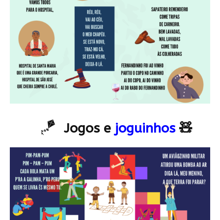
🪁
Jogos e
joguinhos
🧸