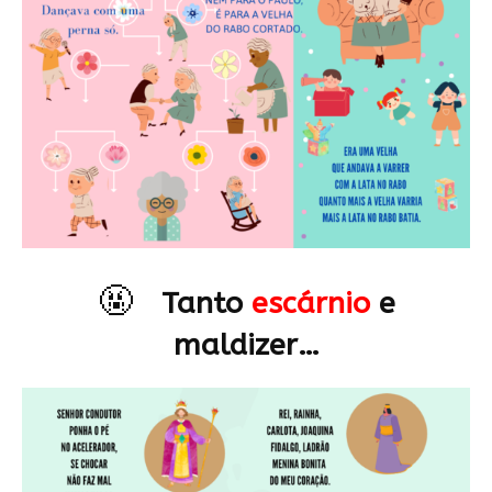
🤬
Tanto
escárnio
e
maldizer…