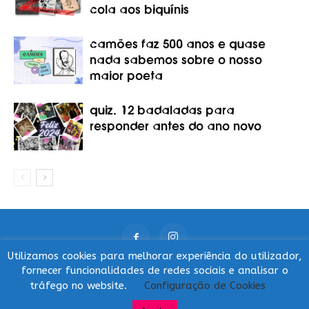
cola aos biquínis
camões faz 500 anos e quase
nada sabemos sobre o nosso
maior poeta
quiz. 12 badaladas para
responder antes do ano novo
Utilizamos cookies para melhorar experiência do utilizador,
fornecer funcionalidades de redes sociais e analisar o
Afinal que site é este?
POLÍTICA DE PRIVACIDADE
CONTACTOS
tráfego no website.
Configuração de Cookies
© Que Bicho Te Mordeu 2021 | Todos os direitos reservados |