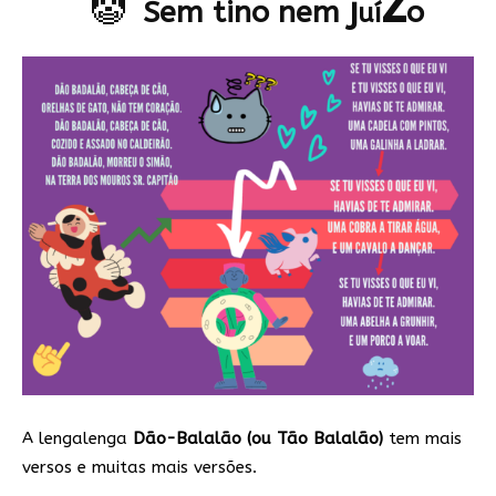
z
🤡
j
Sem tino nem
o
uí
A lengalenga
Dão-Balalão (ou Tão Balalão)
tem mais
versos e muitas mais versões.