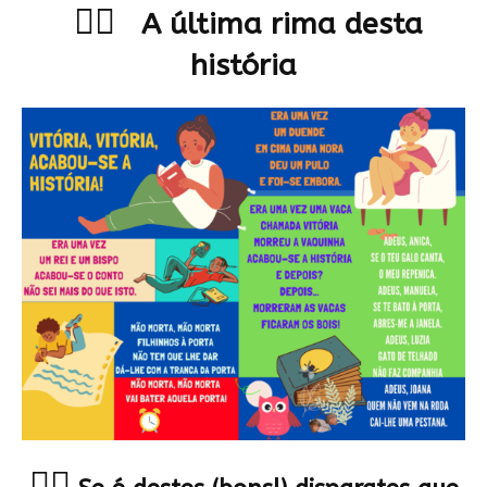
🤹‍♀️
A última rima desta
história
🐱‍👤