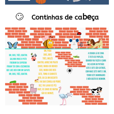
🙄
be
Cont
as de ca
ça
inh