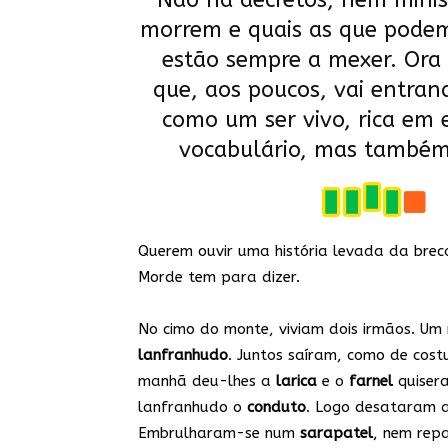
Não há decretos, nem minist
morrem e quais as que podem 
estão sempre a mexer. Ora 
que, aos poucos, vai entran
como um ser vivo, rica em 
vocabulário, mas também
Querem ouvir uma história levada da bre
Morde tem para dizer.
No cimo do monte, viviam dois irmãos. Um
lanfranhudo
. Juntos saíram, como de cos
manhã deu-lhes a
larica
e o
farnel
quisera
lanfranhudo o
conduto
. Logo desataram 
Embrulharam-se num
sarapatel
, nem re