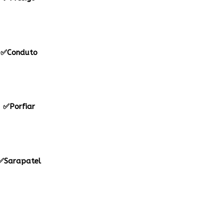
✅Conduto
✅Porfiar
✅Sarapatel