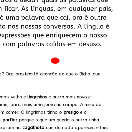
ros a decidir quais as palavras que
ficar. As línguas, em qualquer país,
é uma palavra que cai, ora é outra
do nas nossas conversas. A língua é
expressões que enriquecem o nosso
 com palavras caídas em desuso.
ca? Ora prestem lá atenção ao que o Bicho-que-
 mais velho e
lingrinhas
e outro mais novo e
tume, para mais uma jorna no campo. A meio da
m comer. O lingrinhas tinha o
presigo
e o
a
porfiar
porque o que um queria o outro tinha.
pararam na
cagalhota
que do nada apareceu e lhes