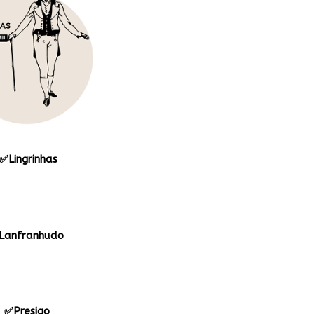
✅Lingrinhas
Lanfranhudo
✅Presigo