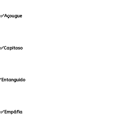
✅Açougue
✅Capitoso
Entanguido
✅Empáfia