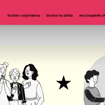
bichos-carpinteiros
bichos no sótão
enciclopédia d