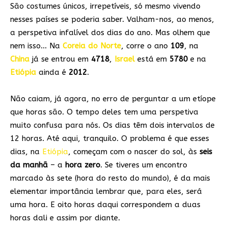
São costumes únicos, irrepetíveis, só mesmo vivendo
nesses países se poderia saber. Valham-nos, ao menos,
a perspetiva infalível dos dias do ano. Mas olhem que
nem isso… Na
Coreia do Norte
, corre o ano
109
, na
China
já se entrou em
4718
,
Israel
está em
5780
e na
Etiópia
ainda é
2012
.
Não caiam, já agora, no erro de perguntar a um etíope
que horas são. O tempo deles tem uma perspetiva
muito confusa para nós. Os dias têm dois intervalos de
12 horas. Até aqui, tranquilo. O problema é que esses
dias, na
Etiópia
, começam com o nascer do sol, às
seis
da manhã
– a
hora zero
. Se tiveres um encontro
marcado às sete (hora do resto do mundo), é da mais
elementar importância lembrar que, para eles, será
uma hora. E oito horas daqui correspondem a duas
horas dali e assim por diante.