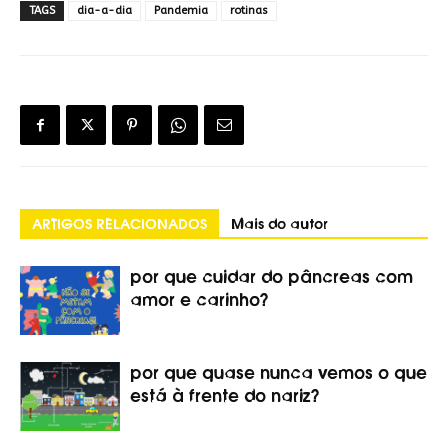
TAGS
dia-a-dia
Pandemia
rotinas
ARTIGOS RELACIONADOS
Mais do autor
por que cuidar do pâncreas com
amor e carinho?
por que quase nunca vemos o que
está à frente do nariz?