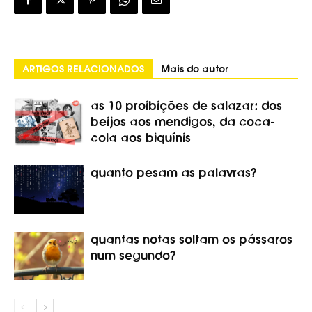
ARTIGOS RELACIONADOS
Mais do autor
as 10 proibições de salazar: dos
beijos aos mendigos, da coca-
cola aos biquínis
quanto pesam as palavras?
quantas notas soltam os pássaros
num segundo?