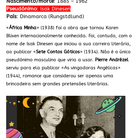
Nascimento/morte
: 1885 – 1962
Pseudónimo
: Isak Dinesen
País
: Dinamarca (Rungstdlund)
«
África Minha
» (1938) foi a obra que tornou Karen
Blixen internacionalmente conhecida. Foi, contudo, com o
nome de Isak Dinesen que iniciou a sua carreira literária,
ao publicar «
Sete Contos Góticos
» (1934). Não é o único
pseudónimo masculino que viria a usar.
Pierre Andrézel
serviu para ela publicar «As vingadoras Angélicas»
(1944), romance que considerou ser apenas uma
brincadeira sem grandes pretensões literárias.