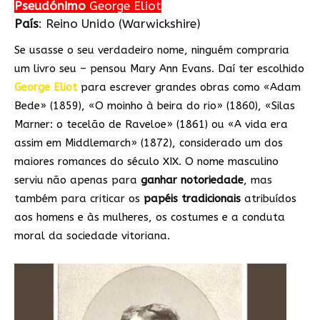
Pseudónimo
George Eliot
País
: Reino Unido (Warwickshire)
Se usasse o seu verdadeiro nome, ninguém compraria
um livro seu – pensou Mary Ann Evans. Daí ter escolhido
George Eliot
para escrever grandes obras como «Adam
Bede» (1859), «O moinho à beira do rio» (1860), «Silas
Marner: o tecelão de Raveloe» (1861) ou «A vida era
assim em Middlemarch» (1872), considerado um dos
maiores romances do século XIX. O nome masculino
serviu não apenas para
ganhar notoriedade
, mas
também para criticar os
papéis tradicionais
atribuídos
aos homens e às mulheres, os costumes e a conduta
moral da sociedade vitoriana.