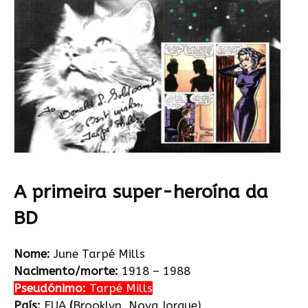
A primeira super-heroína da
BD
Nome:
June Tarpé Mills
Nacimento/morte:
1918 – 1988
Pseudónimo
:
Tarpé Mills
País:
EUA
(
Brooklyn, Nova Iorque)