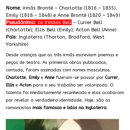
Nome
: irmãs Brontë – Charlotte (1816 – 1855),
Emily (1818 – 1848) e Anne Brontë (1820 – 1849)
Pseudónimo
: os irmãos Bell
– Currer Bell
(Charlotte); Ellis Bell (Emily); Acton Bell (Anne)
Pais
: Inglaterra (Thorton, Bradford, West
Yorkshire)
Desde crianças que as três irmãs escreviam poemas e
peças de teatro. As primeiras obras publicadas,
contudo, foram assinadas com nomes masculinos.
Charlotte
,
Emily
e
Anne
fizeram-se passar por
Currer
,
Ellis
e
Acton
para o seu trabalho ser valorizado. O
talento foi imediatamente reconhecido e elas acabaram
por revelar a verdadeira identidade. Hoje, são as
romancistas
mais famosas e lidas na Inglaterra
.