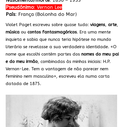
Nascimento/morte
: 1856 – 1935
Pseudónimo
: Vernon Lee
País
: França (Bolonha do Mar)
Violet Paget escreveu sobre quase tudo:
viagens
,
arte
,
música
ou
contos
fantasmagóricos
. Era uma mente
inquieta e sabia que nunca teria hipótese no mundo
literário se revelasse a sua verdadeira identidade. «O
nome que escolhi contém partes dos
nomes do meu pai
e do meu irmão
, combinadas às minhas iniciais: H.P.
Vernon-Lee. Tem a vantagem de não parecer nem
feminino nem masculino», escreveu ela numa carta
datada de 1875.