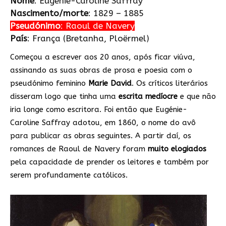
Nome
: Eugénie-Caroline Saffray
Nascimento/morte
: 1829 – 1885
Pseudónimo
: Raoul de Navery
País
: França (Bretanha, Ploërmel)
Começou a escrever aos 20 anos, após ficar viúva,
assinando as suas obras de prosa e poesia com o
pseudónimo feminino
Marie David
. Os críticos literários
disseram logo que tinha uma
escrita medíocre
e que não
iria longe como escritora. Foi então que Eugénie-
Caroline Saffray adotou, em 1860, o nome do avô
para publicar as obras seguintes. A partir daí, os
romances de Raoul de Navery foram
muito elogiados
pela capacidade de prender os leitores e também por
serem profundamente católicos.