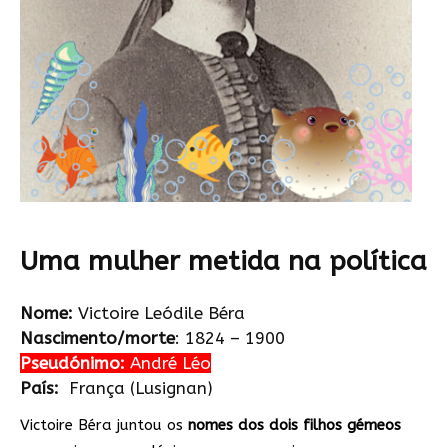
Uma mulher metida na política
Nome:
Victoire Leódile Béra
Nascimento/morte
: 1824 – 1900
Pseudónimo
:
André Léo
País
:
França (Lusignan)
Victoire Béra juntou os
nomes dos dois filhos gémeos