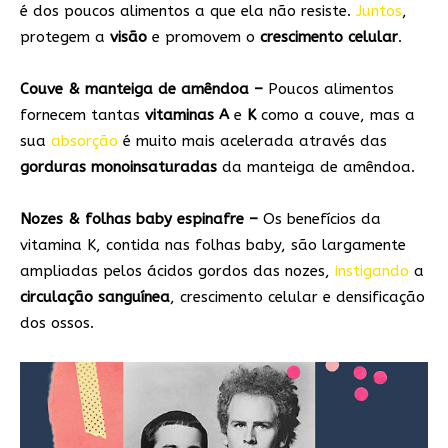
é dos poucos alimentos a que ela não resiste.
Juntos
,
protegem a
visão
e promovem o
crescimento celular
.
Couve & manteiga
de amêndoa –
Poucos alimentos
fornecem tantas
vitaminas A
e
K
como a couve, mas a
sua
absorção
é muito mais acelerada através das
gorduras monoinsaturadas
da manteiga de amêndoa.
Nozes & folhas
baby espinafre –
Os benefícios da
vitamina K, contida nas folhas baby, são largamente
ampliadas pelos ácidos gordos das nozes,
instigando
a
circulação sanguínea
, crescimento celular e densificação
dos ossos.