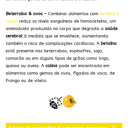
Beterraba & ovos –
Combinar alimentos com
betaína e
colina
reduz os níveis sanguíneos de homocisteína, um
aminoácido produzido no corpo que degrada a
saúde
cerebral
à medida que se envelhece, aumentando
também o risco de complicações cardíacas. A
betaína
está presente nas beterrabas, espinafres, soja,
camarão ou em alguns tipos de grãos como trigo,
quinoa ou aveia. A
colina
pode ser encontrada em
alimentos como gemas de ovos, fígados de vaca, de
frango ou de vitela.
🍃
Salada de espinafres & pimentos amarelos –
O