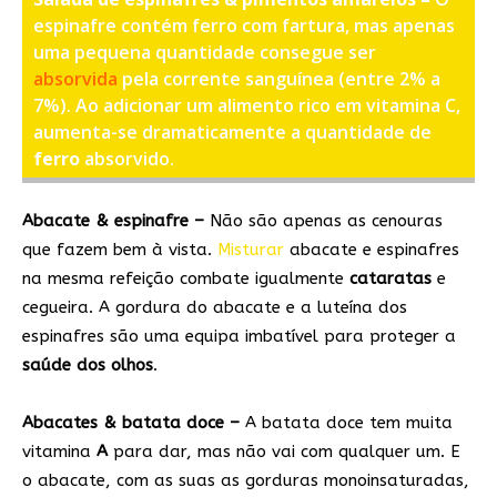
espinafre contém ferro com fartura, mas apenas
uma pequena quantidade consegue ser
absorvida
pela corrente sanguínea (entre 2% a
7%). Ao adicionar um alimento rico em vitamina C,
aumenta-se dramaticamente a quantidade de
ferro
absorvido.
Abacate & espinafre –
Não são apenas as cenouras
que fazem bem à vista.
Misturar
abacate e espinafres
na mesma refeição combate igualmente
cataratas
e
cegueira. A gordura do abacate e a luteína dos
espinafres são uma equipa imbatível para proteger a
saúde dos olhos
.
Abacates &
batata doce –
A batata doce tem muita
vitamina
A
para dar, mas não vai com qualquer um. E
o abacate, com as suas as gorduras monoinsaturadas,