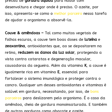
precisa de
gordura líquida
para nadar com
desenvoltura e chegar onde é preciso. O azeite, por
isso, apresenta-se como o
melhor parceiro
nessa tarefa
de ajudar o organismo a absorvê-la.
Couve & amêndoas –
Tal como muitos vegetais de
folhas escuras, a couve tem boas doses de
luteína
e
zeaxantina
, antioxidantes que, ao se depositarem na
retina,
reduzem os danos da luz solar
, protegendo a
vista contra cataratas e degeneração macular,
causadoras da cegueira. Além da vitamina
K
, a couve é
igualmente rica em vitamina
E
, essencial para
fortalecer o sistema imunológico e proteger contra o
cancro. Qualquer um desses antioxidantes e vitaminas é
solúvel em gordura, necessitando, por isso, de
bons
parceiros
para deslizarem pelo organismo. É o caso da
amêndoa, cheia de gordura monoinsaturada. E também
de outras gorduras como abacate e azeite.