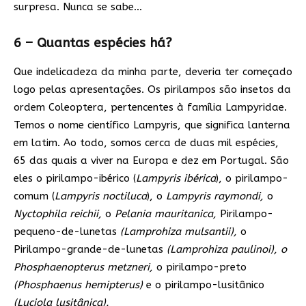
surpresa. Nunca se sabe…
6 – Quantas espécies há?
Que indelicadeza da minha parte, deveria ter começado
logo pelas apresentações. Os pirilampos são insetos da
ordem Coleoptera, pertencentes à família Lampyridae.
Temos o nome científico Lampyris, que significa lanterna
em latim. Ao todo, somos cerca de duas mil espécies,
65 das quais a viver na Europa e dez em Portugal. São
eles o pirilampo-ibérico (
Lampyris ibérica
), o pirilampo-
comum (
Lampyris noctiluca
), o
Lampyris raymondi,
o
Nyctophila reichii,
o
Pelania mauritanica,
Pirilampo-
pequeno-de-lunetas
(Lamprohiza mulsantii),
o
Pirilampo-grande-de-lunetas
(Lamprohiza paulinoi), o
Phosphaenopterus metzneri,
o pirilampo-preto
(Phosphaenus hemipterus)
e o pirilampo-lusitânico
(Luciola lusitânica).