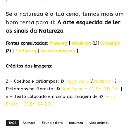
Se a natureza é a tua cena, temos mais um
bom tema para ti:
A arte esquecida de ler
os sinais da Natureza
Fontes consultadas
:
Phys.org
|
Wilder.pt
(1)|
Wilder.pt
(2) |
Firefly.org
|
Viveraciencia.org
|
Créditos das imagens
:
2 – Coelhos e pirilampos: ©
Joyjit_as_JC
/
Pixabay
| 3 –
Pirilampos na floresta: ©
Sam Weng
–
CC BY-ND 2.0
|
4 – Texto colocado em cima da Imagem de ©
Terry
Priest
–
CC BY-SA 2.0
|
TAGS
Animais
Fauna e flora
natureza
vida animal